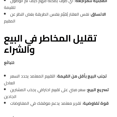
القابلية للمراجعة
: أي طرف يمكنه فهم كيف تم الوصول
للقيمة
الاتساق
: نفس العقار يُقيّم بنفس الطريقة بغض النظر عن
المقيم
تقليل المخاطر في البيع
والشراء
:
للبائع
تجنب البيع بأقل من القيمة
: التقييم المعتمد يحدد السعر
العادل
تسريع البيع
: سعر مبني على تقييم احترافي يجذب المشترين
الجادين
قوة تفاوضية
: تقرير معتمد يدعم موقفك في المفاوضات