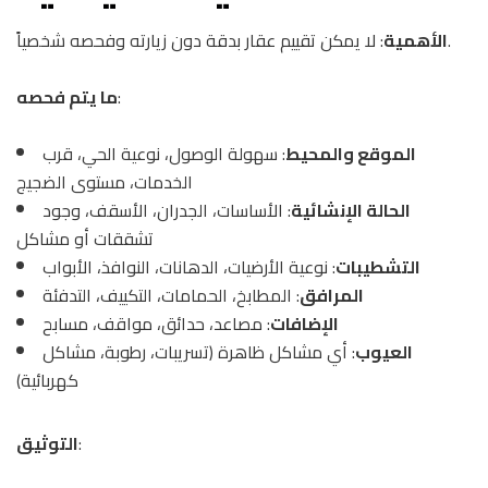
: لا يمكن تقييم عقار بدقة دون زيارته وفحصه شخصياً.
الأهمية
:
ما يتم فحصه
الموقع والمحيط
: سهولة الوصول، نوعية الحي، قرب
الخدمات، مستوى الضجيج
الحالة الإنشائية
: الأساسات، الجدران، الأسقف، وجود
تشققات أو مشاكل
التشطيبات
: نوعية الأرضيات، الدهانات، النوافذ، الأبواب
المرافق
: المطابخ، الحمامات، التكييف، التدفئة
الإضافات
: مصاعد، حدائق، مواقف، مسابح
العيوب
: أي مشاكل ظاهرة (تسريبات، رطوبة، مشاكل
كهربائية)
:
التوثيق