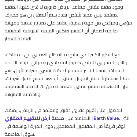
وجود مقيم عقاري معتمد الرياض ضرورة لا غنى عنها. المقيم
المعتمد ليس مجرد شخص يحدد سعراً للعقار، بل هو محترف
مؤهل ومرخص من جهة رسمية، يعتمد على معايير علمية ومهنية
صارمة لضمان أن التقييم يعكس القيمة السوقية الحقيقية
العادلة للعقار.
مع التطور الكبير الذي يشهده القطاع العقاري في المملكة،
والدور المحوري للرياض كمركز اقتصادي وعمراني، تزداد الحاجة
لخدمات التقييم الاحترافية. سواء كنت تشتري منزلك الأول، تبيع
عقاراً استثمارياً، تحتاج لتمويل عقاري، أو تعيد تقييم أصول شركتك،
فإن الاستعانة بمقيم عقاري معتمد تضمن لك الدقة، الشفافية،
والحماية القانونية.
للحصول على تقييم عقاري دقيق ومعتمد في الرياض، يمكنك
، التي
منصة أرض للتقييم العقاري | Earth Value
الاعتماد على
توفر فريقاً من المقيمين المعتمدين ذوي الخبرة الواسعة في
سوق العاصمة.