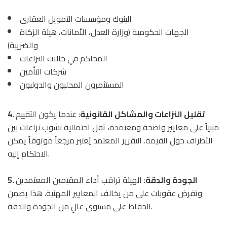
البنوك ومؤسسات التمويل العقاري
الجهات الحكومية (وزارة العدل، الأمانات، هيئة الزكاة
والضريبة)
المحاكم في حالات النزاعات
شركات التأمين
المستثمرون المحليون والدوليون
4. تقليل النزاعات والمشاكل القانونية
: عندما يكون التقييم
مبنياً على معايير واضحة ومعتمدة، تقل احتمالية نشوب نزاعات بين
الأطراف حول القيمة. التقرير المعتمد يُعتبر مرجعاً موثوقاً يمكن
الاحتكام إليه.
5. الجودة والدقة
: الهيئة تراقب أداء المقيمين المعتمدين
وتفرض عقوبات على من يخالف المعايير المهنية. هذا يضمن
الحفاظ على مستوى عالٍ من الجودة والدقة.