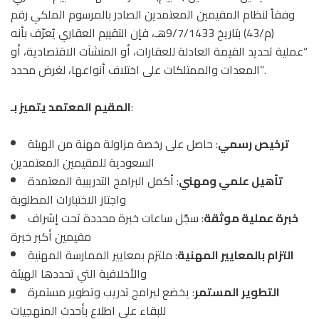
وفقاً لنظام المقيمين المعتمدين الصادر بالمرسوم الملكي رقم
(م/43) بتاريخ 9/7/1433هـ، فإن التقييم العقاري يُعرّف بأنه
“عملية تحديد القيمة العادلة للعقارات، أو المنشآت الاقتصادية، أو
المعدات والممتلكات على اختلاف أنواعها، لغرض محدد”.
:
المقيم المعتمد يتميز بـ
ترخيص رسمي
: حاصل على رخصة مزاولة مهنة من الهيئة
السعودية للمقيمين المعتمدين
تأهيل علمي ومهني
: أكمل البرامج التدريبية المعتمدة
واجتاز الاختبارات المطلوبة
خبرة عملية موثقة
: سجّل ساعات خبرة محددة تحت إشراف
مقيمين أكبر خبرة
التزام بالمعايير المهنية
: ملتزم بمعايير الممارسة المهنية
والأخلاقية التي تحددها الهيئة
التطوير المستمر
: يخضع لبرامج تدريب وتطوير مستمرة
للبقاء على اطلاع بأحدث المنهجيات