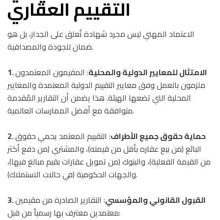
التقييم العقاري
الاعتماد المهني ليس مجرد شهادة تُعلق على الجدار، بل هو
ضمان للجودة والمصداقية.
1. الامتثال للمعايير الدولية والمحلية
: المقيمون المعتمدون
ملزمون بالعمل وفق معايير التقييم الدولية المعتمدة والمعايير
المحلية التي تضعها الهيئة. هذا يضمن أن التقارير المُقدمة
متوافقة مع أفضل الممارسات العالمية.
2. حماية حقوق جميع الأطراف
: التقييم المعتمد يحمي حقوق
البائع (من بيع عقاره بأقل من قيمته)، والمشتري (من دفع أكثر
من القيمة الفعلية)، والبنوك (من تمويل عقارات بقيم مبالغ فيها)،
والجهات الحكومية (في حالات الاستملاك).
3. القبول القانوني والمؤسسي
: التقارير الصادرة من مقيمين
معتمدين معترف بها رسمياً من قبل: