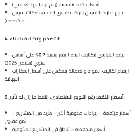
أسعار فائدة تنافسية (رغم ارتفاعها العالمي)
تنوع خيارات التمويل (بنوك، صندوق التنمية، شركات تمويل
متخصصة)
:
4. التضخم وتكاليف البناء
الرقم القياسي لتكاليف البناء ارتفع بنسبة
0.7%
على أساس
سنوي (سبتمبر 2025)
ارتفاع تكاليف المواد والعمالة ينعكس على أسعار العقارات
النهائية
: رغم التنويع الاقتصادي، النفط ما زال له تأثير:
5. أسعار النفط
أسعار مرتفعة = إيرادات حكومية أكبر = مزيد من المشاريع =
نمو عقاري
أسعار منخفضة = تباطؤ في المشاريع الحكومية