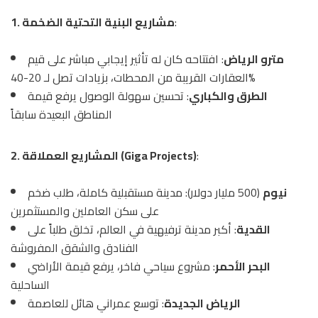
:
1. مشاريع البنية التحتية الضخمة
مترو الرياض
: افتتاحه كان له تأثير إيجابي مباشر على قيم
العقارات القريبة من المحطات، بزيادات تصل لـ 20-40%
الطرق والكباري
: تحسين سهولة الوصول يرفع قيمة
المناطق البعيدة سابقاً
:
2. المشاريع العملاقة (Giga Projects)
نيوم
(500 مليار دولار): مدينة مستقبلية كاملة، طلب ضخم
على سكن العاملين والمستثمرين
القدية
: أكبر مدينة ترفيهية في العالم، تخلق طلباً على
الفنادق والشقق المفروشة
البحر الأحمر
: مشروع سياحي فاخر، يرفع قيمة الأراضي
الساحلية
الرياض الجديدة
: توسع عمراني هائل للعاصمة