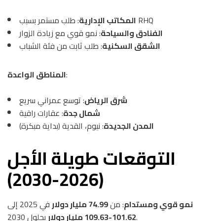
: طلب مستمر بسبب RHQ
المكاتب الإدارية
الفنادق والسياحة
: نمو قوي مع زيادة الزوار
الشقق السكنية
: طلب ثابت من فئة الشباب
:
المناطق الواعدة
شرق الرياض
: توسع عمراني سريع
شمال جدة
: عقارات راقية
المدن الجديدة
: نيوم، القدية (بداية مبكرة)
التوقعات طويلة الأجل
(2026-2030)
نمو قوي ومستدام
: من
74.99 مليار دولار
في 2025 إلى
بحلول 2030.
101.62-109.63 مليار دولار