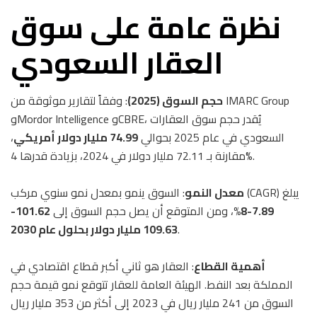
نظرة عامة على سوق
العقار السعودي
حجم السوق (2025)
: وفقاً لتقارير موثوقة من IMARC Group
وMordor Intelligence وCBRE، يُقدر حجم سوق العقارات
السعودي في عام 2025 بحوالي
74.99 مليار دولار أمريكي
،
مقارنة بـ 72.11 مليار دولار في 2024، بزيادة قدرها 4%.
: السوق ينمو بمعدل نمو سنوي مركب (CAGR) يبلغ
معدل النمو
7.89-8%
، ومن المتوقع أن يصل حجم السوق إلى
101.62-
.
109.63 مليار دولار بحلول عام 2030
أهمية القطاع
: العقار هو ثاني أكبر قطاع اقتصادي في
المملكة بعد النفط. الهيئة العامة للعقار تتوقع نمو قيمة حجم
السوق من 241 مليار ريال في 2023 إلى أكثر من 353 مليار ريال