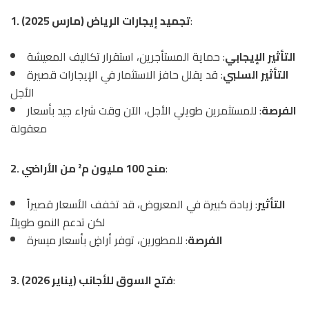
:
1. تجميد إيجارات الرياض (مارس 2025)
التأثير الإيجابي
: حماية المستأجرين، استقرار تكاليف المعيشة
التأثير السلبي
: قد يقلل حافز الاستثمار في الإيجارات قصيرة
الأجل
الفرصة
: للمستثمرين طويلي الأجل، الآن وقت شراء جيد بأسعار
معقولة
:
2. منح 100 مليون م² من الأراضي
التأثير
: زيادة كبيرة في المعروض، قد تخفف الأسعار قصيراً
لكن تدعم النمو طويلاً
الفرصة
: للمطورين، توفر أراضٍ بأسعار ميسرة
:
3. فتح السوق للأجانب (يناير 2026)