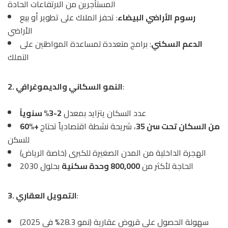
المستأجرين من الارتفاعات الحادة
رسوم الأراضي البيضاء
: تحفز الملاك على تطوير أو بيع
الأراضي
الدعم السكني
: برامج متعددة لمساعدة المواطنين على
التملك
:
2. النمو السكاني والديموغرافي
عدد السكان يتزايد بمعدل
2-3% سنوياً
60%+ من السكان تحت سن 35
، شريحة نشطة اقتصادياً تحتاج
للسكن
الهجرة الداخلية من المدن الصغيرة للكبرى (خاصة الرياض)
الحاجة لأكثر من
800,000 وحدة سكنية
بحلول 2030
:
3. التمويل العقاري
سهولة الحصول على قروض عقارية (نمو 28.3% في 2025)