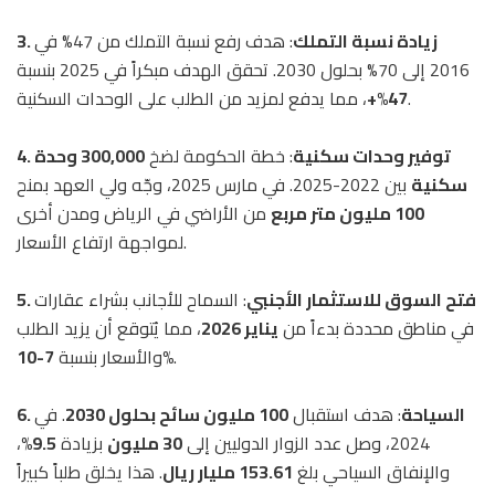
3. زيادة نسبة التملك
: هدف رفع نسبة التملك من 47% في
2016 إلى 70% بحلول 2030. تحقق الهدف مبكراً في 2025 بنسبة
، مما يدفع لمزيد من الطلب على الوحدات السكنية.
47%+
4. توفير وحدات سكنية
: خطة الحكومة لضخ
300,000 وحدة
سكنية
بين 2022-2025. في مارس 2025، وجّه ولي العهد بمنح
100 مليون متر مربع
من الأراضي في الرياض ومدن أخرى
لمواجهة ارتفاع الأسعار.
5. فتح السوق للاستثمار الأجنبي
: السماح للأجانب بشراء عقارات
في مناطق محددة بدءاً من
يناير 2026
، مما يُتوقع أن يزيد الطلب
.
7-10%
والأسعار بنسبة
6. السياحة
: هدف استقبال
100 مليون سائح بحلول 2030
. في
2024، وصل عدد الزوار الدوليين إلى
30 مليون
بزيادة
9.5%
،
والإنفاق السياحي بلغ
153.61 مليار ريال
. هذا يخلق طلباً كبيراً