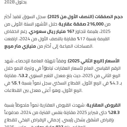
بحلول 2028.
حجم الصفقات (النصف الأول من 2025)
: سجل السوق تنفيذ أكثر
من
216,000 صفقة عقارية
خلال الأشهر الستة الأولى من
2025، بقيمة تتجاوز
167 مليار ريال سعودي
. رغم انخفاض
القيمة بنسبة 17% مقارنة بالنصف الأول من 2024، ارتفعت
.
المساحات المباعة إلى أكثر من
مليارَي متر مربع
الأسعار (الربع الثاني 2025)
: وفقاً للهيئة العامة للإحصاء، شهد
الرقم القياسي العام لأسعار العقارات تباطؤاً في وتيرة النمو خلال
الربع الثاني من 2025، حيث بلغ معدل التغير السنوي
3.2%
، مقارنة
بـ 4.3% في الربع الأول. القطاع السكني سجل نمواً بنسبة
5.1%
في
الربع الأول، وهو أعلى معدل بين القطاعات.
القروض العقارية
: شهدت القروض العقارية نمواً ملحوظاً بنسبة
28.3%
حتى فبراير 2025 مقارنة بنفس الفترة من 2024، مدفوعاً
بإقراض الشقق بشكل رئيسي. إجمالي الإقراض البنكي للقطاع
في مارس 2025.
العقاري بلغ
827 مليار دولار