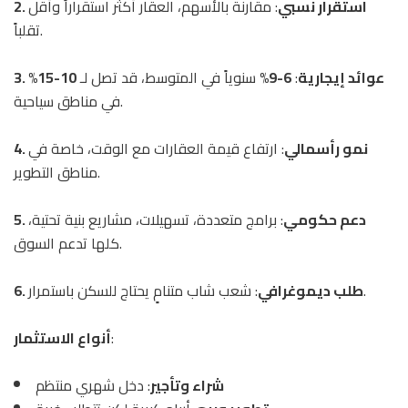
2. استقرار نسبي
: مقارنة بالأسهم، العقار أكثر استقراراً وأقل
تقلباً.
3. عوائد إيجارية
:
6-9%
سنوياً في المتوسط، قد تصل لـ
10-15%
في مناطق سياحية.
4. نمو رأسمالي
: ارتفاع قيمة العقارات مع الوقت، خاصة في
مناطق التطوير.
5. دعم حكومي
: برامج متعددة، تسهيلات، مشاريع بنية تحتية،
كلها تدعم السوق.
: شعب شاب متنامٍ يحتاج للسكن باستمرار.
6. طلب ديموغرافي
:
أنواع الاستثمار
شراء وتأجير
: دخل شهري منتظم