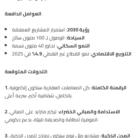
:
العوامل الدافعة
رؤية 2030
: استمرار المشاريع العملاقة
السياحة
: الوصول لـ 100 مليون سائح
النمو السكاني
: تجاوز 40 مليون نسمة
التنويع الاقتصادي
: نمو القطاع غير النفطي
4.9%
في 2025
:
التحولات المتوقعة
1. الرقمنة الكاملة
: كل المعاملات العقارية ستكون إلكترونية
بالكامل، شفافية أكبر، سرعة أعلى.
2. الاستدامة والمباني الخضراء
: تركيز متزايد على المباني
الموفرة للطاقة والصديقة للبيئة، بدعم حكومي.
3. المدن الذكية
: مشاريع مثل نيوم ستكون نماذج للمدن الذكية،