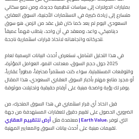
بمليارات الدولارات إلى سياسات تنظيمية جديدة، ومن نمو سكاني
متسارع إلى زيادة كبيرة في الاستثمارات الأجنبية، السوق العقاري
السعودي اليوم لم يعد كما كان قبل عقد من الزمن. هو سوق
ديناميكي، واعد، ومعقد في آن واحد، يتطلب فهماً عميقاً
لتحركاته واتجاهاته لاتخاذ قرارات استثمارية ناجحة.
في هذا التحليل الشامل، نستعرض أحدث البيانات الرسمية لعام
2025 حول حجم السوق، معدلات النمو، العوامل المؤثرة،
والتوقعات المستقبلية. سواء كنت مستثمراً محترفاً، مطوراً عقارياً،
أو مجرد متابع مهتم بأخبار السوق العقاري السعودي، هذا المقال
يوفر لك رؤية واضحة مبنية على أرقام حقيقية وتحليلات موثوقة.
قبل اتخاذ أي قرار استثماري في هذا السوق المتحرك، من
الضروري الحصول على تقييم دقيق للعقارات المستهدفة من جهة
، التي توفر
أرض للتقييم العقاري | Earth Value
معتمدة مثل
تقييمات مبنية على أحدث بيانات السوق والمعايير المهنية.