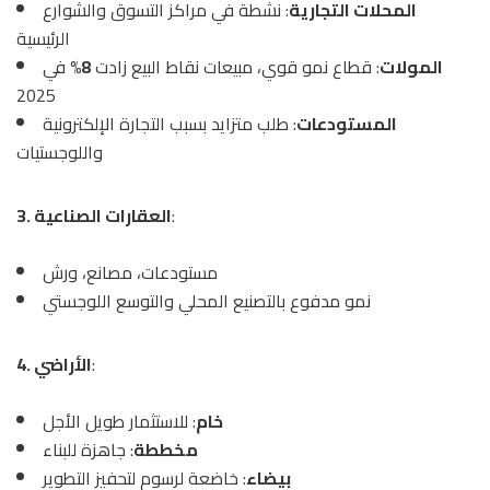
المحلات التجارية
: نشطة في مراكز التسوق والشوارع
الرئيسية
المولات
: قطاع نمو قوي، مبيعات نقاط البيع زادت
8%
في
2025
المستودعات
: طلب متزايد بسبب التجارة الإلكترونية
واللوجستيات
:
3. العقارات الصناعية
مستودعات، مصانع، ورش
نمو مدفوع بالتصنيع المحلي والتوسع اللوجستي
:
4. الأراضي
خام
: للاستثمار طويل الأجل
مخططة
: جاهزة للبناء
بيضاء
: خاضعة لرسوم لتحفيز التطوير