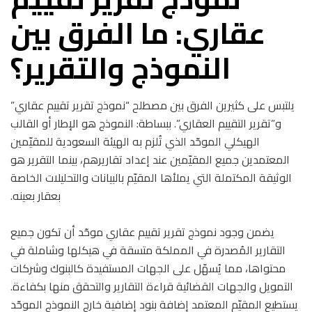
عقاري: ما الفرق بين
النموذج والتقرير؟
يلتبس على كثيرين الفرق بين مصطلح “نموذج تقرير تقييم عقاري”
و”تقرير التقييم العقاري”. ببساطة: النموذج هو الإطار أو القالب
الهيكلي الموحّد الذي تُلزم به الهيئة السعودية للمقيّمين
المعتمدين جميع المقيّمين عند إعداد تقاريرهم، بينما التقرير هو
الوثيقة المكتملة التي يملأها المقيّم بالبيانات والتحليلات الخاصة
بعقار بعينه.
يضمن وجود نموذج تقرير تقييم عقاري موحّد أن تكون جميع
التقارير المُصدرة في المملكة متسقة في هيكلها وشاملة في
محتواها، مما يُسهّل على الجهات المستفيدة كالبنوك وشركات
التمويل والجهات القضائية قراءة التقارير والتحقق منها بكفاءة.
يستطيع المقيّم المعتمد إضافة بنود إضافية خارج النموذج الموحّد