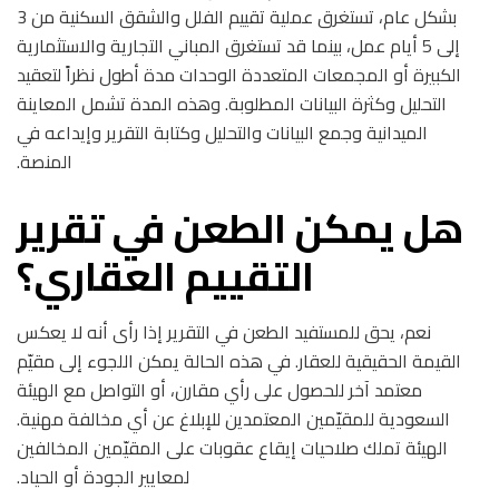
بشكل عام، تستغرق عملية تقييم الفلل والشقق السكنية من 3
إلى 5 أيام عمل، بينما قد تستغرق المباني التجارية والاستثمارية
الكبيرة أو المجمعات المتعددة الوحدات مدة أطول نظراً لتعقيد
التحليل وكثرة البيانات المطلوبة. وهذه المدة تشمل المعاينة
الميدانية وجمع البيانات والتحليل وكتابة التقرير وإيداعه في
المنصة.
هل يمكن الطعن في تقرير
التقييم العقاري؟
نعم، يحق للمستفيد الطعن في التقرير إذا رأى أنه لا يعكس
القيمة الحقيقية للعقار. في هذه الحالة يمكن اللجوء إلى مقيّم
معتمد آخر للحصول على رأي مقارن، أو التواصل مع الهيئة
السعودية للمقيّمين المعتمدين للإبلاغ عن أي مخالفة مهنية.
الهيئة تملك صلاحيات إيقاع عقوبات على المقيّمين المخالفين
لمعايير الجودة أو الحياد.