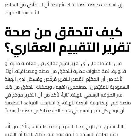
إن استدعت طبيعة العقار ذلك، شريطة أن لا يُقلّص من العناصر
الأساسية المقررة.
كيف تتحقق من صحة
تقرير التقييم العقاري؟
قبل الاعتماد على أي تقرير تقييم عقاري في معاملة مالية أو
قانونية، ثمة خطوات عملية للتحقق من صحته ومصداقيته. أولاً،
تأكد من أن المقيّم المُصدر للتقرير مُرخّص ومُسجّل لدى الهيئة
السعودية للمقيّمين المعتمدين (تقييم)، ويمكنك التحقق من ذلك
عبر الموقع الرسمي للهيئة. ثانياً، تأكد من أن التقرير مودَع في
منصة قيم الإلكترونية التابعة للهيئة، إذ اشترطت القواعد التنظيمية
أن يُودَع كل تقرير تقييم في هذه المنصة ليكون معتمداً رسمياً.
ثالثاً، تحقق من تاريخ إصدار التقرير ومدة صلاحيته، وتأكد من أنه
يذكر صراحةً الاستخدام المقصود منه. كذلك لاحظ أن التقرير