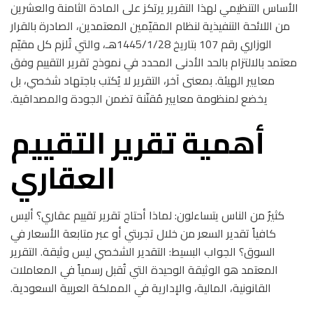
الأساس التنظيمي لهذا التقرير يرتكز على المادة الثامنة والعشرين
من اللائحة التنفيذية لنظام المقيّمين المعتمدين، الصادرة بالقرار
الوزاري رقم 107 بتاريخ 1445/1/28هـ، والتي تُلزم كل مقيّم
معتمد بالالتزام بالحد الأدنى المحدد في نموذج تقرير التقييم وفق
معايير الهيئة. بمعنى آخر، التقرير لا يُكتب باجتهاد شخصي، بل
يخضع لمنظومة معايير مُقنّنة تضمن الجودة والمصداقية.
أهمية تقرير التقييم
العقاري
كثيرٌ من الناس يتساءلون: لماذا أحتاج تقرير تقييم عقاري؟ أليس
كافياً تقدير السعر من خلال تجربتي أو عبر متابعة الأسعار في
السوق؟ الجواب البسيط: التقدير الشخصي ليس وثيقة. التقرير
المعتمد هو الوثيقة الوحيدة التي تُقبل رسمياً في المعاملات
القانونية، المالية، والإدارية في المملكة العربية السعودية.