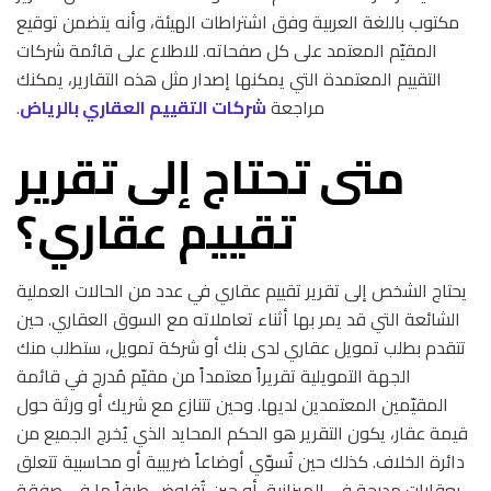
مكتوب باللغة العربية وفق اشتراطات الهيئة، وأنه يتضمن توقيع
المقيّم المعتمد على كل صفحاته. للاطلاع على قائمة شركات
التقييم المعتمدة التي يمكنها إصدار مثل هذه التقارير، يمكنك
مراجعة
شركات التقييم العقاري بالرياض
.
متى تحتاج إلى تقرير
تقييم عقاري؟
يحتاج الشخص إلى تقرير تقييم عقاري في عدد من الحالات العملية
الشائعة التي قد يمر بها أثناء تعاملاته مع السوق العقاري. حين
تتقدم بطلب تمويل عقاري لدى بنك أو شركة تمويل، ستطلب منك
الجهة التمويلية تقريراً معتمداً من مقيّم مُدرج في قائمة
المقيّمين المعتمدين لديها. وحين تتنازع مع شريك أو ورثة حول
قيمة عقار، يكون التقرير هو الحكم المحايد الذي يُخرج الجميع من
دائرة الخلاف. كذلك حين تُسوّي أوضاعاً ضريبية أو محاسبية تتعلق
بعقارات مدرجة في الميزانية، أو حين تُفاوض طرفاً ما في صفقة