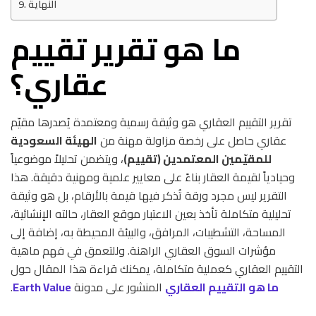
النهاية
ما هو تقرير تقييم
عقاري؟
تقرير التقييم العقاري هو وثيقة رسمية ومعتمدة يُصدرها مقيّم
عقاري حاصل على رخصة مزاولة مهنة من
الهيئة السعودية
للمقيّمين المعتمدين (تقييم)
، ويتضمن تحليلاً موضوعياً
وحيادياً لقيمة العقار بناءً على معايير علمية ومهنية دقيقة. هذا
التقرير ليس مجرد ورقة تُذكر فيها قيمة بالأرقام، بل هو وثيقة
تحليلية متكاملة تأخذ بعين الاعتبار موقع العقار، حالته الإنشائية،
المساحة، التشطيبات، المرافق، والبيئة المحيطة به، إضافة إلى
مؤشرات السوق العقاري الراهنة. وللتعمق في فهم ماهية
التقييم العقاري كعملية متكاملة، يمكنك قراءة هذا المقال حول
ما هو التقييم العقاري
المنشور على مدونة
Earth Value
.