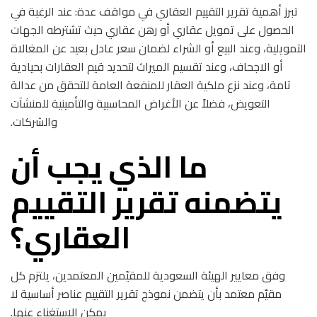
تبرز أهمية تقرير التقييم العقاري في مواقف عدة: عند الرغبة في
الحصول على تمويل عقاري أو رهن عقاري حيث تشترطه الجهات
التمويلية، وعند البيع أو الشراء لضمان سعر عادل بعيد عن المغالاة
أو الاجحاف، وعند تقسيم الميراث لتحديد قيم العقارات بحيادية
تامة، وعند نزع ملكية العقار للمنفعة العامة للتحقق من عدالة
التعويض، فضلاً عن الأغراض المحاسبية والتأمينية للمنشآت
والشركات.
ما الذي يجب أن
يتضمنه تقرير التقييم
العقاري؟
وفق معايير الهيئة السعودية للمقيّمين المعتمدين، يلتزم كل
مقيّم معتمد بأن يتضمن نموذج تقرير التقييم عناصر أساسية لا
يمكن الاستغناء عنها.