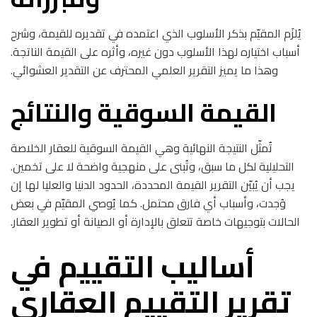
يُلزَم المقيّم بذكر الأسلوب الذي اعتمده في تقديره للقيمة، وشرح
أسباب اختياره لهذا الأسلوب دون غيره، وأثره على القيمة الناتجة.
وهذا ما يميز التقرير العلمي المحترف عن التقدير العشوائي.
القيمة السوقية والنتائج
تُمثّل النتيجة النهائية وهي القيمة السوقية للعقار الخلاصة
التحليلية لكل ما سبق، وتُبنى على منهجية واضحة لا على تخمين.
يجب أن يُبيّن التقرير القيمة المحددة، الحدود الدنيا والعليا لها إن
وُجدت، وأسباب أي فارق محتمل. كما يُوصي المقيّم في بعض
الحالات بتوجيهات خاصة تتعلق بالإدارة أو الصيانة أو تطوير العقار.
أساليب التقييم في
تقرير التقييم العقاري