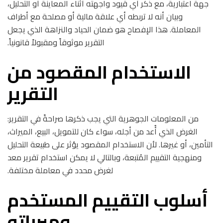
جهة اعتبارية، مع ذكر أي قيود واجهته أثناء المعاينة أو التحليل،
وبيان أنه لا تربطه أي علاقة مالية أو مصلحة مع أطراف
المعاملة. هذا الإفصاح هو ضمان الحياد والنزاهة الذي يجعل
التقرير موثوقاً ومقبولاً قانونياً.
الاستخدام المقصود من
التقرير
من المعلومات الجوهرية التي يجب ذكرها صراحةً في التقرير:
الغرض الذي أُعد من أجله، سواء كان للتمويل، البيع، الميراث،
التأمين، أو غيرها. لأن الاستخدام المقصود يؤثر على طبيعة التحليل
ومنهجية التقييم المُتبعة، وبالتالي لا يمكن استخدام تقرير معد
لغرض محدد في معاملة مختلفة.
أسلوب التقييم المستخدم
ومبرراته