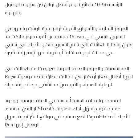
الرئيسية (5-10 دقائق) توفر أفضل توازن بين سهولة الوصول
والهدوء.
المراكز التجارية والأسواق القريبة توفر عليك الوقت والجهد في
التسوق اليومي. حي يبعد 15 دقيقة عن أقرب سوبر ماركت قد
يكون إشكاليًا للعائلات التي تحتاج لتسوق متكرر. الأحياء التي تحتوي
على محلات تجارية داخلية أو قريبة منها توفر راحة كبيرة.
المستشفيات والمراكز الصحية القريبة ضرورة خاصة للعائلات التي
لديها أطفال صغار أو كبار سن. الحالات الطارئة تتطلب وصولًا سريعًا
للرعاية الصحية، والقرب من مستشفى جيد قد ينقذ حياة.
المساجد والمراف الدينية أساسية في الحياة اليومية، ووجود
مسجد قريب يسهّل أداء الصلوات خاصة لكبار السن والنساء.
الأحياء المخططة جيدًا تضع مساجد في مواقع استراتيجية يسهل
الوصول إليها سيرًا.