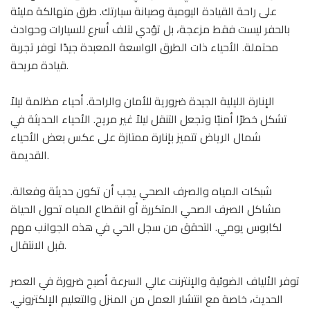
على راحة القيادة اليومية وصيانة سيارتك. طرق متهالكة مليئة
بالحفر ليست فقط مزعجة، بل تؤدي لتلف أسرع للسيارات وحوادث
محتملة. الأحياء ذات الطرق الواسعة المعبدة جيدًا توفر تجربة
قيادة مريحة.
الإنارة الليلية الجيدة ضرورية للأمان والراحة. أحياء مظلمة ليلاً
تشكل خطرًا أمنيًا وتجعل التنقل ليلاً غير مريح. الأحياء الحديثة في
شمال الرياض تتميز بإنارة ممتازة على عكس بعض الأحياء
القديمة.
شبكات المياه والصرف الصحي يجب أن تكون حديثة وفعالة.
مشاكل الصرف الصحي المتكررة أو انقطاع المياه تحول الحياة
لكابوس يومي. التحقق من سجل الحي في هذه الجوانب مهم
قبل الانتقال.
توفر الألياف الضوئية والإنترنت عالي السرعة أصبح ضرورة في العصر
الحديث، خاصة مع انتشار العمل من المنزل والتعليم الإلكتروني.