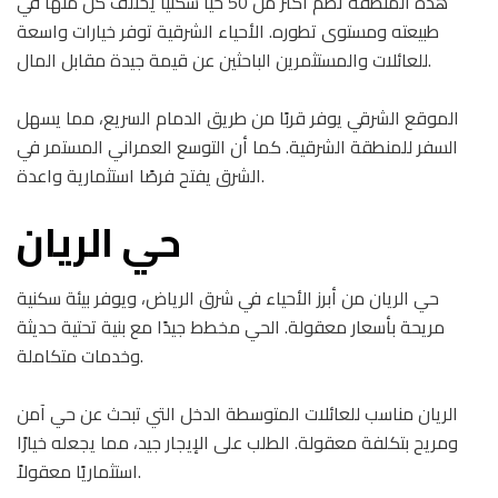
هذه المنطقة تضم أكثر من 50 حيًا سكنيًا يختلف كل منها في
طبيعته ومستوى تطوره. الأحياء الشرقية توفر خيارات واسعة
للعائلات والمستثمرين الباحثين عن قيمة جيدة مقابل المال.
الموقع الشرقي يوفر قربًا من طريق الدمام السريع، مما يسهل
السفر للمنطقة الشرقية. كما أن التوسع العمراني المستمر في
الشرق يفتح فرصًا استثمارية واعدة.
حي الريان
حي الريان من أبرز الأحياء في شرق الرياض، ويوفر بيئة سكنية
مريحة بأسعار معقولة. الحي مخطط جيدًا مع بنية تحتية حديثة
وخدمات متكاملة.
الريان مناسب للعائلات المتوسطة الدخل التي تبحث عن حي آمن
ومريح بتكلفة معقولة. الطلب على الإيجار جيد، مما يجعله خيارًا
استثماريًا معقولاً.