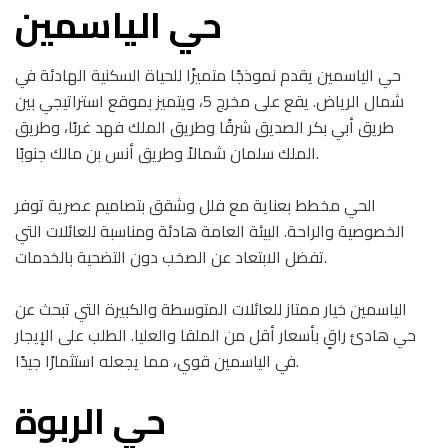
حي الياسمين
حي الياسمين يقدم نموذجًا متميزًا للحياة السكنية الهادئة في
شمال الرياض. يقع على مخرج 5، ويتميز بموقع استراتيجي بين
طريق أبي بكر الصديق شرقًا وطريق الملك فهد غربًا، وطريق
الملك سلمان شمالاً وطريق أنس بن مالك جنوبًا.
الحي مخطط بعناية مع فلل وشقق بتصاميم عصرية توفر
الخصوصية والراحة. البيئة العامة هادئة ومناسبة للعائلات التي
تفضل الابتعاد عن الصخب دون التضحية بالخدمات.
الياسمين خيار ممتاز للعائلات المتوسطة والكبيرة التي تبحث عن
حي هادئ راقٍ بأسعار أقل من الملقا والعليا. الطلب على الإيجار
في الياسمين قوي، مما يجعله استثمارًا جيدًا.
حي الربوة