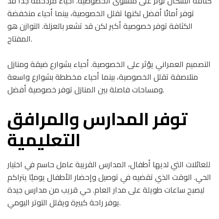
كثافة السكان تؤثر على مستوى الخصوصية. أحياء مزدحمة جدًا قد
توفر أمانًا أفضل لكنها تقلل الخصوصية، بينما أحياء منخفضة
الكثافة توفر خصوصية أكبر لكن قد تشعر بالعزلة. التوازن هو
المفتاح.
التصميم العمراني يؤثر على الخصوصية. أحياء بشوارع ضيقة ومنازل
متلاصقة تقلل الخصوصية، بينما أحياء مخططة بشوارع واسعة
ومساحات فاصلة بين المنازل توفر خصوصية أفضل.
توفر المدارس والمرافق
التعليمية
للعائلات التي لديها أطفال، المدارس القريبة عامل حاسم في اختيار
الحي. الوقت الذي تقضيه في توصيل وإحضار الأطفال يوميًا يتراكم
ليصبح ساعات طويلة على مدار العام. حي قريب من مدارس جيدة
يوفر راحة كبيرة ويقلل التوتر اليومي.