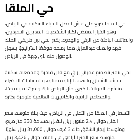
حي الملقا
حي الملقا يتربع على عرش افضل الاحياء السكنية في الرياض،
وهو الخيار المفضل لكبار الشخصيات، المديرين التنفيذيين،
والعائلات الباحثة عن الرقي والهدوء. يقع الحي بين طريقي الملك
فهد والملك عبدالعزيز، مما يمنحه موقعًا استراتيجيًا يسهل
الوصول منه لأي جهة في الرياض.
الحي يتميز بتصميم عمراني راقٍ مع فلل فاخرة ومجمعات سكنية
حديثة. الشوارع واسعة، الإنارة ممتازة، والمساحات الخضراء
منتشرة. المولات الكبرى مثل الرياض بارك وغيرها قريبة جدًا،
والمطاعم الراقية والكافيهات العالمية متوفرة بكثرة.
الأسعار في الملقا من الأعلى في الرياض، حيث يبلغ متوسط سعر
الفلل حوالي 2.4 مليون ريال للفلل بمساحة 350 متر مربع،
ومتوسط إيجار الشقق ذات 3 غرف حوالي 31,000 ريال سنويًا.
متوسط سعر المتر للأراضي في الملقا حوالي 3,426 ريال.